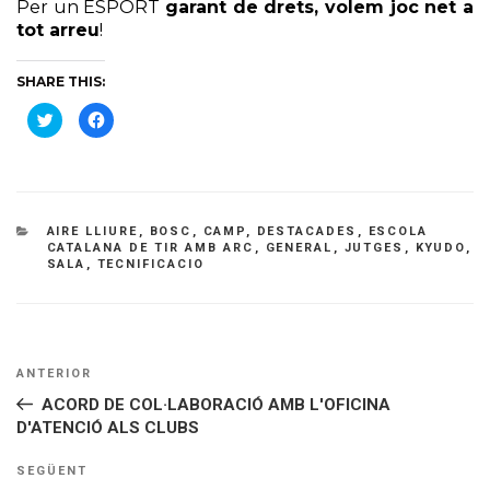
Per un ESPORT
garant de drets, volem joc net a
tot arreu
!
SHARE THIS:
C
C
l
l
i
i
c
c
k
k
t
t
o
o
s
s
h
h
CATEGORIES
AIRE LLIURE
,
BOSC
,
CAMP
,
DESTACADES
,
ESCOLA
a
a
r
r
CATALANA DE TIR AMB ARC
,
GENERAL
,
JUTGES
,
KYUDO
,
e
e
SALA
,
TECNIFICACIO
o
o
n
n
T
F
w
a
i
c
t
e
t
b
NAVEGACIÓ
e
o
Entrada
ANTERIOR
r
o
D'ENTRADES
(
k
anterior
ACORD DE COL·LABORACIÓ AMB L'OFICINA
O
(
p
O
D'ATENCIÓ ALS CLUBS
e
p
n
e
s
n
i
s
Entrada
SEGÜENT
n
i