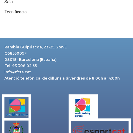
Sala
Tecnificacio
Rambla Guipúscoa, 23-25, 2on E
Q5855009F
08018- Barcelona (España)
Tel. 93 308 02 65
info@fcta.cat
Atenció telefònica: de dilluns a divendres de 8:00h a 14:00h