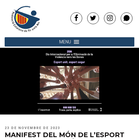
Vés
al
contingut
Facebook
Twitter
Instagram
Whats
MENU
PUBLICAT
23 DE NOVEMBRE DE 2023
A
MANIFEST DEL MÓN DE L’ESPORT