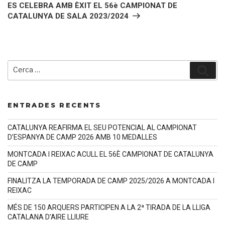
següent
n
n
ES CELEBRA AMB ÈXIT EL 56è CAMPIONAT DE
e
n
w
e
CATALUNYA DE SALA 2023/2024
w
w
i
w
n
i
d
n
o
d
w
o
)
w
)
Cerca:
Cerc
ENTRADES RECENTS
CATALUNYA REAFIRMA EL SEU POTENCIAL AL CAMPIONAT
D’ESPANYA DE CAMP 2026 AMB 10 MEDALLES
MONTCADA I REIXAC ACULL EL 56È CAMPIONAT DE CATALUNYA
DE CAMP
FINALITZA LA TEMPORADA DE CAMP 2025/2026 A MONTCADA I
REIXAC
MÉS DE 150 ARQUERS PARTICIPEN A LA 2ª TIRADA DE LA LLIGA
CATALANA D’AIRE LLIURE