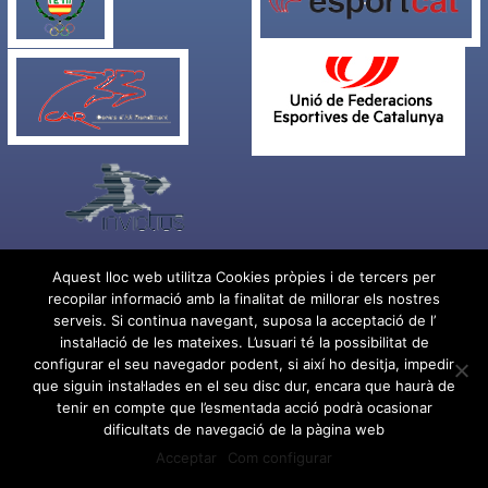
Aquest lloc web utilitza Cookies pròpies i de tercers per
recopilar informació amb la finalitat de millorar els nostres
Condicions d'ús
serveis. Si continua navegant, suposa la acceptació de l’
Cookies i política de privacitat
instal·lació de les mateixes. L’usuari té la possibilitat de
Condicions generals de contractació
configurar el seu navegador podent, si així ho desitja, impedir
Política de privacitat en xarxes socials
que siguin instal·lades en el seu disc dur, encara que haurà de
tenir en compte que l’esmentada acció podrà ocasionar
Facebook
Twitter
Instagram
Whatsapp
dificultats de navegació de la pàgina web
Acceptar
Com configurar