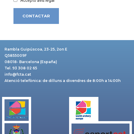
Accepto
avís legal
Rambla Guipúscoa, 23-25, 2on E
Q5855009F
08018- Barcelona (España)
Tel. 93 308 02 65
info@fcta.cat
Atenció telefònica: de dilluns a divendres de 8:00h a 14:00h