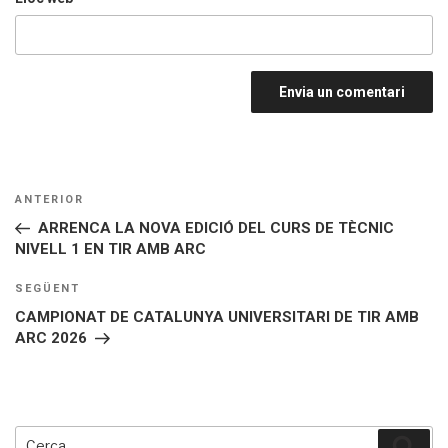
NAVEGACIÓ
Entrada
ANTERIOR
D'ENTRADES
anterior
ARRENCA LA NOVA EDICIÓ DEL CURS DE TÈCNIC
NIVELL 1 EN TIR AMB ARC
Entrada
SEGÜENT
següent
CAMPIONAT DE CATALUNYA UNIVERSITARI DE TIR AMB
ARC 2026
Cerca:
Cerc