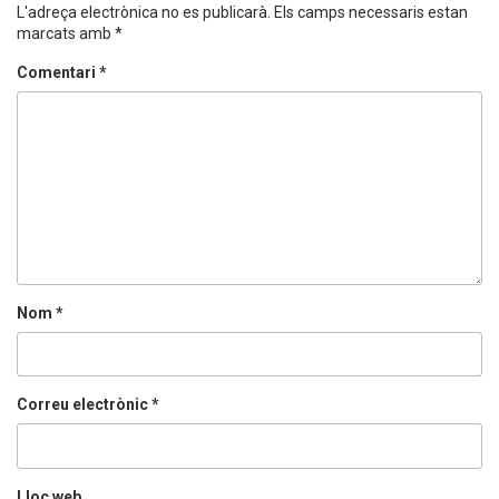
t
e
L'adreça electrònica no es publicarà.
Els camps necessaris estan
t
b
e
o
marcats amb
*
r
o
(
k
O
(
Comentari
*
p
O
e
p
n
e
s
n
i
s
n
i
n
n
e
n
w
e
w
w
i
w
n
i
d
n
o
d
w
o
)
w
)
Nom
*
Correu electrònic
*
Lloc web