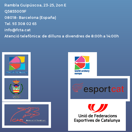
Rambla Guipúscoa, 23-25, 2on E
Q5855009F
08018- Barcelona (España)
Tel. 93 308 02 65
info@fcta.cat
Atenció telefònica: de dilluns a divendres de 8:00h a 14:00h