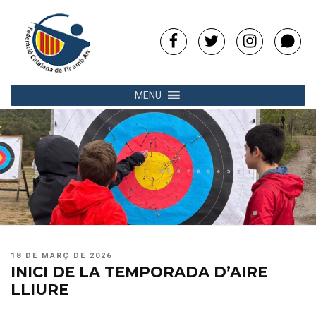
Vés
al
contingut
Facebook
Twitter
Instagram
Whats
MENU
PUBLICAT
18 DE MARÇ DE 2026
A
INICI DE LA TEMPORADA D’AIRE
LLIURE