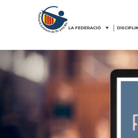
Vés
al
contingut
LA FEDERACIÓ
DISCIPLI