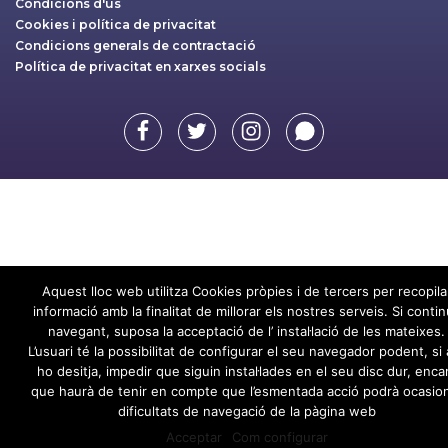
Condicions d'ús
Cookies i política de privacitat
Condicions generals de contractació
Política de privacitat en xarxes socials
Facebook
Twitter
Instagram
Whatsapp
Aquest lloc web utilitza Cookies pròpies i de tercers per recopila
informació amb la finalitat de millorar els nostres serveis. Si conti
navegant, suposa la acceptació de l’ instal·lació de les mateixes.
L’usuari té la possibilitat de configurar el seu navegador podent, si a
ho desitja, impedir que siguin instal·lades en el seu disc dur, enca
que haurà de tenir en compte que l’esmentada acció podrà ocasio
dificultats de navegació de la pàgina web
Acceptar
Com configurar