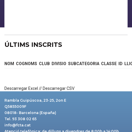
ÚLTIMS INSCRITS
NOM
COGNOMS
CLUB
DIVISIO
SUBCATEGORIA
CLASSE
ID
LLI
Descarregar Excel
//
Descarregar CSV
Rambla Guipúscoa, 23-25, 2on E
Q5855009F
08018- Barcelona (España)
Tel. 93 308 02 65
info@fcta.cat
Atenció telefònica: de dilluns a divendres de 8:00h a 14:00h