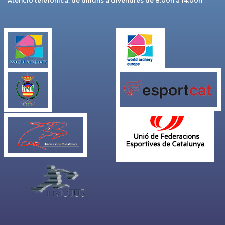
Atenció telefònica: de dilluns a divendres de 8:00h a 14:00h