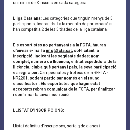
un mínim de 3 inscrits en cada categoria.
Lliga Catalana:
Les categories que tinguin menys de 3
participants, tindran dret a la medalla de participació si
han competit a 2 de les 3 tirades de la lliga catalana.
Els esportistes no pertanyents a la FCTA, hauran
d'enviar e-mail a
info@fcta.cat
, sol·licitant la
inscripció,
indicant les següents dades
: nom
complet, número de llicència, entitat expedidora de la
llicència, club a què pertany i país, la seva participació
es regirà per:
Campeonatos y trofeos de la RFETA -
NR2201
, podent participar només en el round
classificatori. Els esportistes que hagin estat
acceptats rebran comunicat de la FCTA, per finalitzar
i confirmar la seva inscripció
LLISTAT D’INSCRIPCIONS:
Llistat definitiu d'inscripcions, sorteig de dianes i