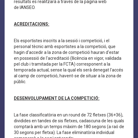
resultats es realitzarà a través de la pàgina web
de
IANSEO
.
ACREDITACIONS:
Els esportistes inscrits a la sessió i competició, i el
personal tècnic amb esportistes a la competició, que
hagin d'accedir a la zona de competició hauran d'estar
en possessió de l'acreditació (llicència en vigor, validada
pel club i tramitada per la FCTA) corresponent a la
temporada actual, sense la qual els serà denegat l'accés
al camp de competició, havent-se de situar a la zona de
públic.
DESENVOLUPAMENT DE LA COMPETICIÓ:
La fase classificatòria en un round de 72 fletxes (36+36),
dividides en tandes de sis fletxes, cadascuna de les quals
comptarà amb un temps màxim de 180 segons (a raó de
30 segons per fletxa). La fase eliminatòria individual