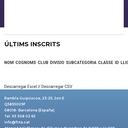
ÚLTIMS INSCRITS
NOM
COGNOMS
CLUB
DIVISIO
SUBCATEGORIA
CLASSE
ID
LLI
Descarregar Excel
//
Descarregar CSV
Rambla Guipúscoa, 23-25, 2on E
Q5855009F
08018- Barcelona (España)
Tel. 93 308 02 65
info@fcta.cat