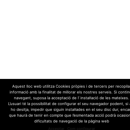
Aquest lloc web utilitza Cookies pròpies i de tercers per recopila
informació amb la finalitat de millorar els nostres serveis. Si conti
navegant, suposa la acceptació de l’ instal·lació de les mateixes.
L’usuari té la possibilitat de configurar el seu navegador podent, si a
ho desitja, impedir que siguin instal·lades en el seu disc dur, enca
que haurà de tenir en compte que l’esmentada acció podrà ocasio
dificultats de navegació de la pàgina web
Acceptar
Com configurar