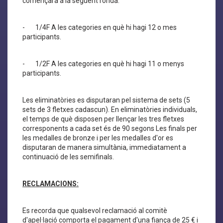
començarà a la següent ronda:
- 1/4F A les categories en què hi hagi 12 o mes
participants.
- 1/2F A les categories en què hi hagi 11 o menys
participants.
Les eliminatòries es disputaran pel sistema de sets (5
sets de 3 fletxes cadascun). En eliminatòries individuals,
el temps de què disposen per llençar les tres fletxes
corresponents a cada set és de 90 segons Les finals per
les medalles de bronze i per les medalles d'or es
disputaran de manera simultània, immediatament a
continuació de les semifinals.
RECLAMACIONS:
Es recorda que qualsevol reclamació al comitè
d'apel·lació comporta el pagament d'una fiança de 25 € i