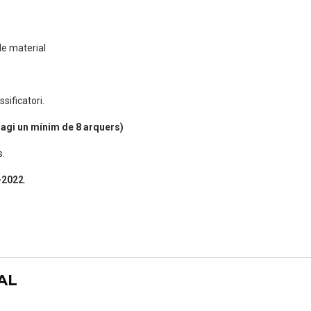
de material
ssificatori.
agi un mínim de 8 arquers)
s.
-2022
.
AL