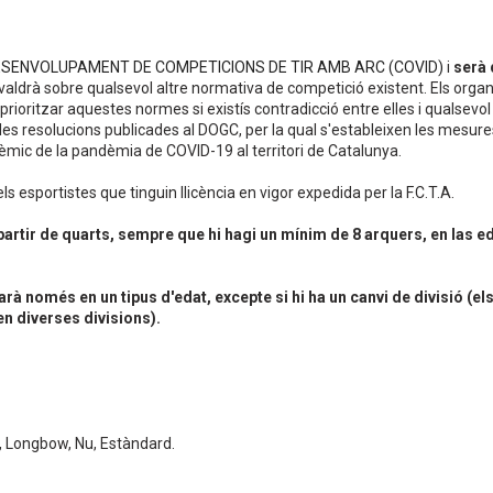
SENVOLUPAMENT DE COMPETICIONS DE TIR AMB ARC (COVID)
i
serà 
evaldrà sobre qualsevol altre normativa de competició existent. Els org
prioritzar aquestes normes si existís contradicció entre elles i qualsevo
les resolucions publicades al DOGC, per la qual s'estableixen les mesure
dèmic de la pandèmia de COVID-19 al territori de Catalunya.
els esportistes que tinguin llicència en vigor expedida per la F.C.T.A.
partir de quarts, sempre que hi hagi un mínim de 8 arquers, en las e
rà només en un tipus d'edat, excepte si hi ha un canvi de divisió (e
n diverses divisions).
l), Longbow, Nu, Estàndard.