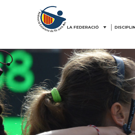
Vés
al
contingut
LA FEDERACIÓ
DISCIPLI