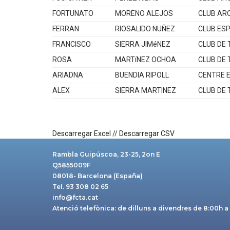
FORTUNATO
MORENO ALEJOS
CLUB AR
FERRAN
RIOSALIDO NUÑEZ
CLUB ESP
FRANCISCO
SIERRA JIMéNEZ
CLUB DE 
ROSA
MARTíNEZ OCHOA
CLUB DE 
ARIADNA
BUENDIA RIPOLL
CENTRE E
ALEX
SIERRA MARTINEZ
CLUB DE 
Descarregar Excel
//
Descarregar CSV
Rambla Guipúscoa, 23-25, 2on E
Q5855009F
08018- Barcelona (España)
Tel. 93 308 02 65
info@fcta.cat
Atenció telefònica: de dilluns a divendres de 8:00h a