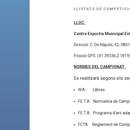
LLISTATS DE COMPETICI
LLOC:
Centre Esportiu Municipal Es
Direcció: C. De Nàpols, 42, 08
Posició GPS: (41.39336,2.1819
NORMES DEL CAMPIONAT:
Es realitzarà segons els s
W.A.:
Llibres
.
F.E.T.A.:
Normativa de Camp
F.E.T.A.:
Programa d’arc ada
FCTA:
Reglament de Competi