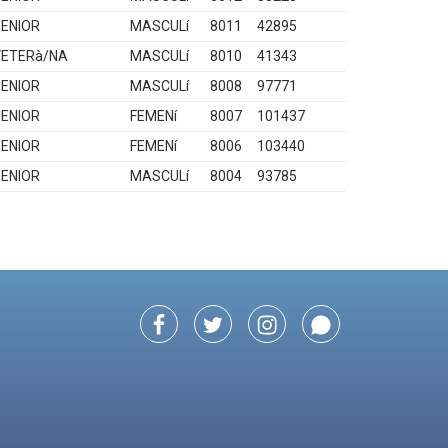
ENIOR
MASCULí
8011
42895
VETERà/NA
MASCULí
8010
41343
ENIOR
MASCULí
8008
97771
ENIOR
FEMENí
8007
101437
ENIOR
FEMENí
8006
103440
ENIOR
MASCULí
8004
93785
Facebook
Twitter
Instagram
Whatsapp