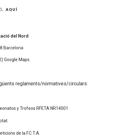
Ó,
AQUÍ
tació del Nord
018 Barcelona
2)
Google Maps
.
egüents reglaments/normatives/circulars:
eonatos y Trofeos RFETA NR14001
ptat
.
cions de la F.C.T.A.