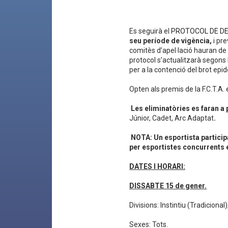
Es seguirà el
PROTOCOL DE DE
seu període de vigència,
i pr
comitès d’apel·lació hauran de 
protocol s’actualitzarà segons 
per a la contenció del brot epi
Opten als premis de la F.C.T.A. 
Les eliminatòries es faran a 
Júnior, Cadet, Arc Adaptat
.
NOTA: Un esportista participa
per esportistes concurrents e
DATES I HORARI:
DISSABTE 15 de gener.
Divisions: Instintiu (Tradiciona
Sexes: Tots.