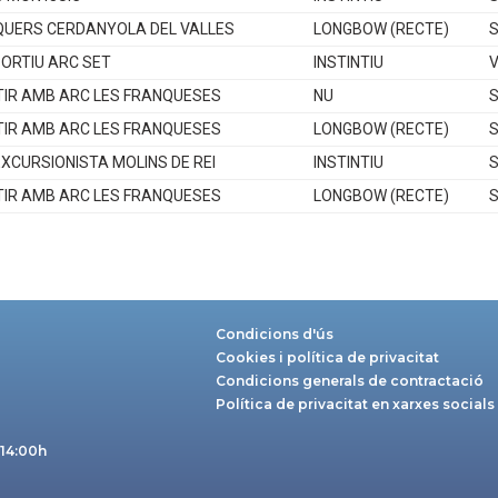
QUERS CERDANYOLA DEL VALLES
LONGBOW (RECTE)
S
ORTIU ARC SET
INSTINTIU
TIR AMB ARC LES FRANQUESES
NU
S
TIR AMB ARC LES FRANQUESES
LONGBOW (RECTE)
S
XCURSIONISTA MOLINS DE REI
INSTINTIU
S
TIR AMB ARC LES FRANQUESES
LONGBOW (RECTE)
S
Condicions d'ús
Cookies i política de privacitat
Condicions generals de contractació
Política de privacitat en xarxes socials
 14:00h