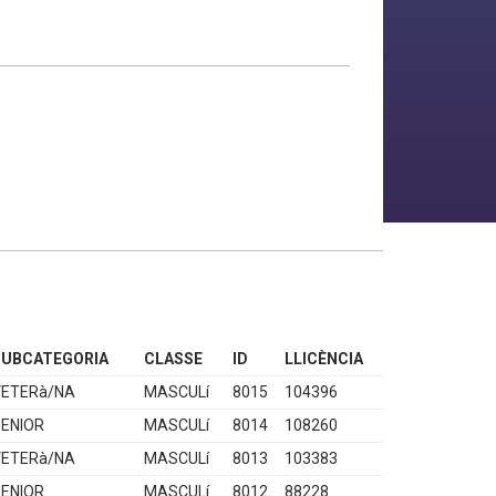
SUBCATEGORIA
CLASSE
ID
LLICÈNCIA
VETERà/NA
MASCULí
8015
104396
ENIOR
MASCULí
8014
108260
VETERà/NA
MASCULí
8013
103383
ENIOR
MASCULí
8012
88228