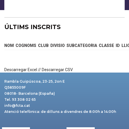
ÚLTIMS INSCRITS
NOM
COGNOMS
CLUB
DIVISIO
SUBCATEGORIA
CLASSE
ID
LLI
Descarregar Excel
//
Descarregar CSV
Rambla Guipúscoa, 23-25, 2on E
Q5855009F
08018- Barcelona (España)
Tel. 93 308 02 65
info@fcta.cat
Atenció telefònica: de dilluns a divendres de 8:00h a 14:00h