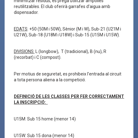
minimitzar residus, es prega utilitzar ampolles
reutilitzables. El club oferirà garrafes d’aigua amb
dispensador.
EDATS
: +50 (50M i 50W), Sènior (M i W), Sub-21 (U21M i
U21W), Sub-18 (U18M i U18W) i Sub-15 (U15M i U15W).
DIVISIONS:
L (longbow), T (tradicional), B (nu), R
(recorbat) i C (compost).
Per motius de seguretat, es prohibeix l’entrada al circuit
a tota persona aliena a la competició.
DEFINICIÓ DE LES CLASSES PER FER CORRECTAMENT
LA INSCRIPCIÓ:
U15M: Sub 15 home (menor 14)
U15W: Sub 15 dona (menor 14)