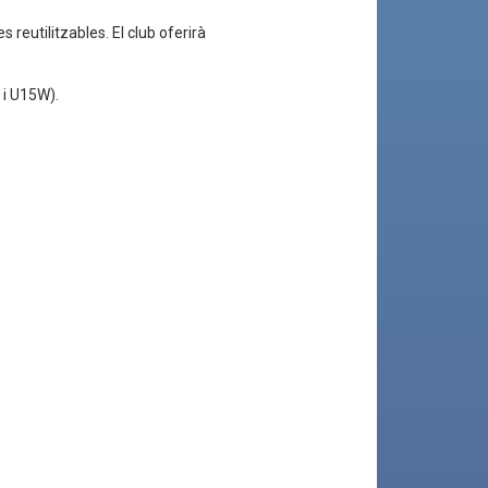
 reutilitzables. El club oferirà
 i U15W).