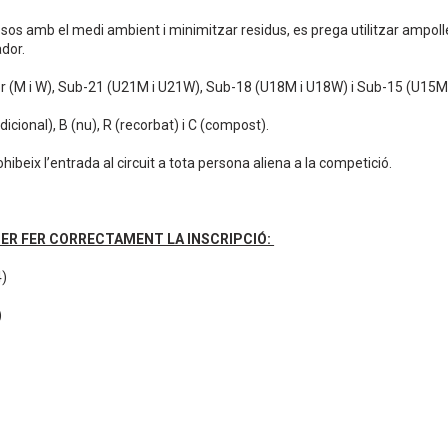
sos amb el medi ambient i minimitzar residus, es prega utilitzar ampolles
dor.
or (M i W), Sub-21 (U21M i U21W), Sub-18 (U18M i U18W) i Sub-15 (U15M
icional), B (nu), R (recorbat) i C (compost).
ibeix l’entrada al circuit a tota persona aliena a la competició.
 PER FER CORRECTAMENT LA INSCRIPCIÓ:
)
)