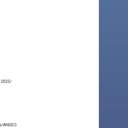
4-2025/
ma
IANSEO.