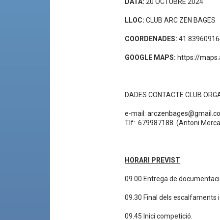
DATA:
20 OCTUBRE 2024
LLOC:
CLUB ARC ZEN BAGES
COORDENADES:
41.83960916
GOOGLE MAPS:
https://maps
DADES CONTACTE CLUB ORG
e-mail:
arczenbages@gmail.c
Tlf: 679987188 (Antoni Merca
HORARI PREVIST
09.00 Entrega de documentaci
09.30 Final dels escalfaments i 
09.45 Inici competició.