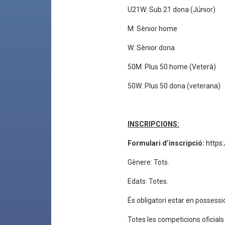
U21W: Sub 21 dona (Júnior)
M: Sènior home
W: Sènior dona
50M: Plus 50 home (Veterà)
50W: Plus 50 dona (veterana)
INSCRIPCIONS:
Formulari d’inscripció:
https
Gènere: Tots.
Edats: Totes.
És obligatori estar en possessió
Totes les competicions oficial