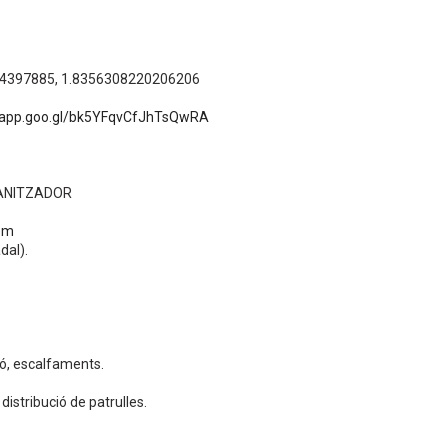
4397885, 1.8356308220206206
.app.goo.gl/bk5YFqvCfJhTsQwRA
ANITZADOR
om
dal).
ó, escalfaments.
distribució de patrulles.