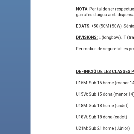
NOTA:
Per tal de ser respectuo
garrafes d’aigua amb dispensa
EDATS
: +50 (50M i 50W), Sèni
DIVISIONS:
L (longbow), T (trad
Per motius de seguretat, es proh
DEFINICIÓ DE LES CLASSES
U15M: Sub 15 home (menor 14
U15W: Sub 15 dona (menor 14
U18M: Sub 18 home (cadet)
U18W: Sub 18 dona (cadet)
U21M: Sub 21 home (Júnior)