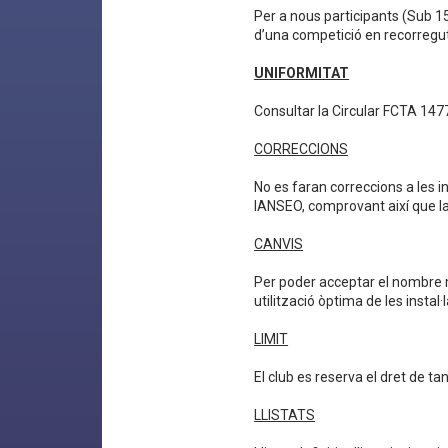
Per a nous participants (Sub 1
d’una competició en recorregut
UNIFORMITAT
Consultar la Circular FCTA 1477
CORRECCIONS
No es faran correccions a les in
IANSEO, comprovant així que la 
CANVIS
Per poder acceptar el nombre m
utilització òptima de les instal·
LIMIT
El club es reserva el dret de t
LLISTATS