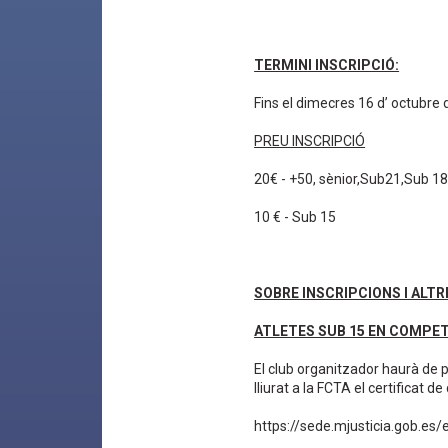
TERMINI INSCRIPCIÓ:
Fins el dimecres 16 d’ octubre 
PREU INSCRIPCIÓ
20€ - +50, sènior,Sub21,Sub 1
10 € - Sub 15
SOBRE INSCRIPCIONS I ALTR
ATLETES SUB 15 EN COMPET
El club organitzador haurà de
lliurat a la FCTA el certificat d
https://sede.mjusticia.gob.es/