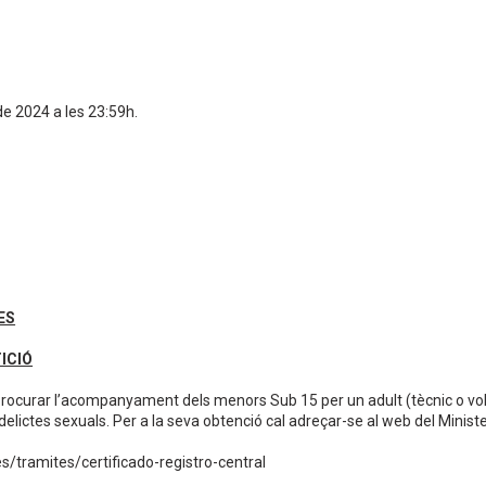
de 2024 a les 23:59h.
8
ES
ICIÓ
 procurar l’acompanyament dels menors Sub 15 per un adult (tècnic o vo
e delictes sexuals. Per a la seva obtenció cal adreçar-se al web del Ministe
es/tramites/certificado-registro-central