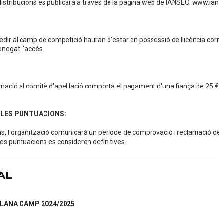
 i distribucions es publicarà a través de la pàgina web de IANSEO.
www.ian
cedir al camp de competició hauran d'estar en possessió de llicència c
enegat l'accés.
mació al comitè d'apel·lació comporta el pagament d'una fiança de 25 €
E LES PUNTUACIONS:
rns, l'organització comunicarà un període de comprovació i reclamació d
les puntuacions es consideren definitives.
AL
TALANA CAMP 2024/2025