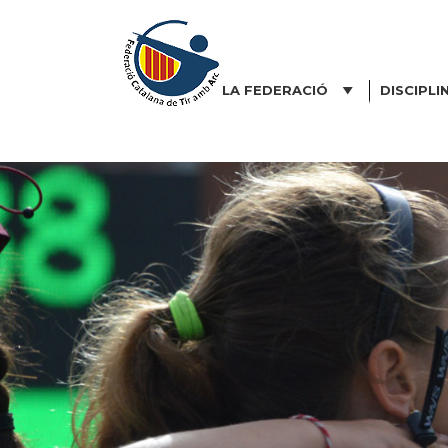
Vés
al
contingut
LA FEDERACIÓ
DISCIPLI