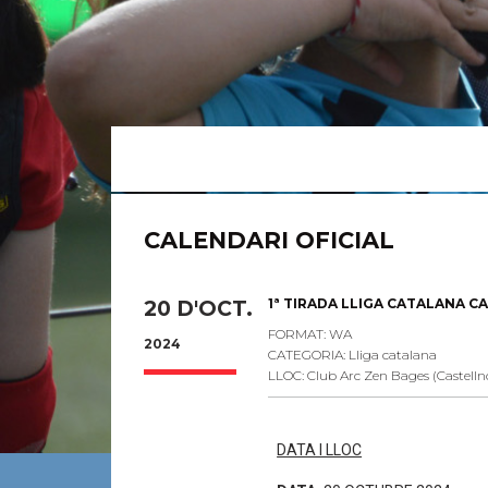
CALENDARI OFICIAL
1ª TIRADA LLIGA CATALANA C
20 D'OCT.
FORMAT: WA
2024
CATEGORIA: Lliga catalana
LLOC: Club Arc Zen Bages (Castelln
DATA I LLOC