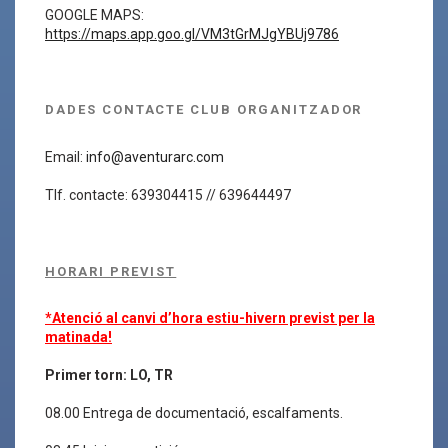
GOOGLE MAPS:
https://maps.app.goo.gl/VM3tGrMJgYBUj9786
DADES CONTACTE CLUB ORGANITZADOR
Email:
info@aventurarc.com
Tlf. contacte: 639304415 // 639644497
HORARI PREVIST
*Atenció al canvi d’hora estiu-hivern previst per la
matinada!
Primer torn: LO, TR
08.00 Entrega de documentació, escalfaments.