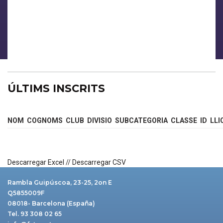
ÚLTIMS INSCRITS
NOM
COGNOMS
CLUB
DIVISIO
SUBCATEGORIA
CLASSE
ID
LLI
Descarregar Excel
//
Descarregar CSV
Rambla Guipúscoa, 23-25, 2on E
Q5855009F
08018- Barcelona (España)
Tel. 93 308 02 65